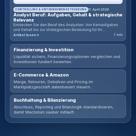
CONTROLLING & UNTERNEHMENSSTEUERUNG
11. April 2026
Analyst Beruf: Aufgaben, Gehalt & strategische
Relevanz
Entdecken Sie den Beruf des Analysten: Von Kernaufgaben
und Gehalt bis zur strategischen Bedeutung für Ihr
Unternehmen. Inklusive ROI-Rechner für Analysten.
Artikel lesen
7 min
Finanzierung & Investition
Liquidität sichern, Finanzierungsoptionen vergleichen und
Investitionen fundiert bewerten.
E-Commerce & Amazon
Marge, Retouren, Gebühren und Pricing im
Marktplatzgeschäft datenbasiert steuern.
Buchhaltung & Bilanzierung
Abschluss, Reporting und Bilanzlogik standardisieren,
damit Wachstum sauber mitläuft.