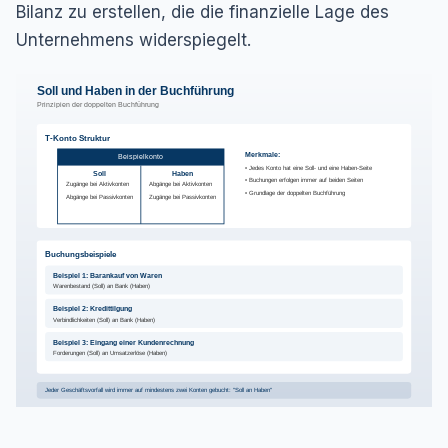
Bilanz zu erstellen, die die finanzielle Lage des
Unternehmens widerspiegelt.
Soll und Haben in der Buchführung
Prinzipien der doppelten Buchführung
T-Konto Struktur
Merkmale:
Beispielkonto
• Jedes Konto hat eine Soll- und eine Haben-Seite
Soll
Haben
• Buchungen erfolgen immer auf beiden Seiten
Zugänge bei Aktivkonten
Abgänge bei Aktivkonten
• Grundlage der doppelten Buchführung
Abgänge bei Passivkonten
Zugänge bei Passivkonten
Buchungsbeispiele
Beispiel 1: Barankauf von Waren
Warenbestand (Soll) an Bank (Haben)
Beispiel 2: Kredittilgung
Verbindlichkeiten (Soll) an Bank (Haben)
Beispiel 3: Eingang einer Kundenrechnung
Forderungen (Soll) an Umsatzerlöse (Haben)
Jeder Geschäftsvorfall wird immer auf mindestens zwei Konten gebucht: "Soll an Haben"