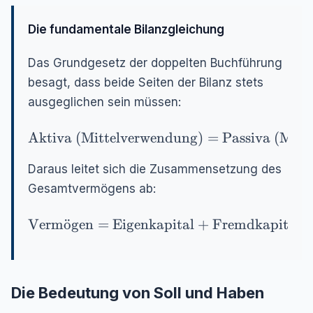
Die fundamentale Bilanzgleichung
Das Grundgesetz der doppelten Buchführung
besagt, dass beide Seiten der Bilanz stets
ausgeglichen sein müssen:
\text{Aktiva (Mittelverwendung)} = \text{P
Aktiva (Mittelverwendung)
=
Passiva (Mitt
Daraus leitet sich die Zusammensetzung des
Gesamtvermögens ab:
\text{Vermögen} = \text{Eigenkapital} + 
Verm
o
¨
gen
=
Eigenkapital
+
Fremdkapital
Die Bedeutung von Soll und Haben