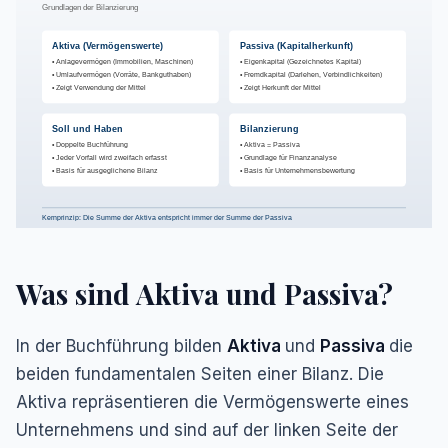
Grundlagen der Bilanzierung
Aktiva (Vermögenswerte)
Passiva (Kapitalherkunft)
• Anlagevermögen (Immobilien, Maschinen)
• Eigenkapital (Gezeichnetes Kapital)
• Umlaufvermögen (Vorräte, Bankguthaben)
• Fremdkapital (Darlehen, Verbindlichkeiten)
• Zeigt Verwendung der Mittel
• Zeigt Herkunft der Mittel
Soll und Haben
Bilanzierung
• Doppelte Buchführung
• Aktiva = Passiva
• Jeder Vorfall wird zweifach erfasst
• Grundlage für Finanzanalyse
• Basis für ausgeglichene Bilanz
• Basis für Unternehmensbewertung
Kernprinzip: Die Summe der Aktiva entspricht immer der Summe der Passiva
Was sind Aktiva und Passiva?
In der Buchführung bilden
Aktiva
und
Passiva
die
beiden fundamentalen Seiten einer Bilanz. Die
Aktiva repräsentieren die Vermögenswerte eines
Unternehmens und sind auf der linken Seite der