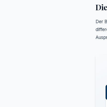
Die
Der B
diffe
Auspr