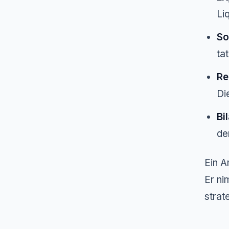
Li
So
ta
Re
Di
Bi
de
Ein A
Er ni
strat