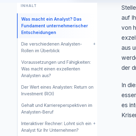
INHALT
Stell
auf I
Was macht ein Analyst? Das
Fundament unternehmerischer
von h
Entscheidungen
exzel
+
Die verschiedenen Analysten-
aus u
Rollen im Überblick
werde
Voraussetzungen und Fähigkeiten:
der d
Was macht einen exzellenten
Analysten aus?
In di
Der Wert eines Analysten: Return on
Investment (ROI)
essen
es in
Gehalt und Karriereperspektiven im
Analysten-Beruf
Krise
+
Interaktiver Rechner: Lohnt sich ein
Analyst für Ihr Unternehmen?