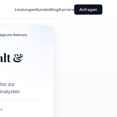
Leistungen
Kunden
Blog
Karriere
Anfragen
tegische Relevanz
alt &
bis zur
Analysten.
ER