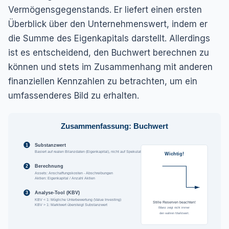
Vermögensgegenstands. Er liefert einen ersten
Überblick über den Unternehmenswert, indem er
die Summe des Eigenkapitals darstellt. Allerdings
ist es entscheidend, den Buchwert berechnen zu
können und stets im Zusammenhang mit anderen
finanziellen Kennzahlen zu betrachten, um ein
umfassenderes Bild zu erhalten.
Zusammenfassung: Buchwert
1
Substanzwert
Basiert auf realen Bilanzdaten (Eigenkapital), nicht auf Spekulation.
Wichtig!
2
Berechnung
Assets: Anschaffungskosten - Abschreibungen
Aktien: Eigenkapital / Anzahl Aktien
3
Analyse-Tool (KBV)
KBV < 1: Mögliche Unterbewertung (Value Investing)
Stille Reserven beachten!
KBV > 1: Marktwert übersteigt Substanzwert
Bilanz zeigt nicht immer
den wahren Marktwert.