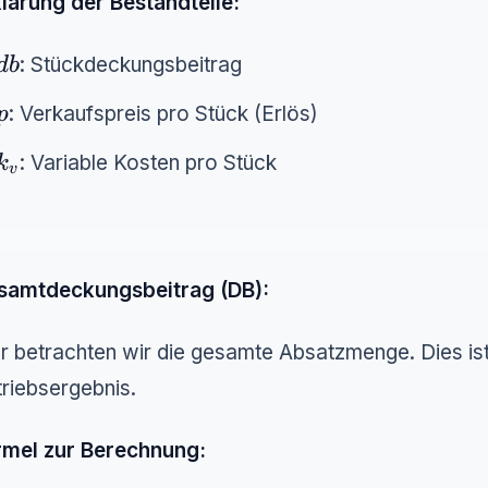
lärung der Bestandteile:
db
: Stückdeckungsbeitrag
d
b
p
: Verkaufspreis pro Stück (Erlös)
p
k_v
: Variable Kosten pro Stück
k
v
samtdeckungsbeitrag (DB):
r betrachten wir die gesamte Absatzmenge. Dies is
riebsergebnis.
rmel zur Berechnung: