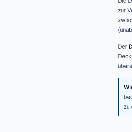
Die D
zur V
zwis
(unab
Der
D
Decku
übers
Wi
bed
zu 