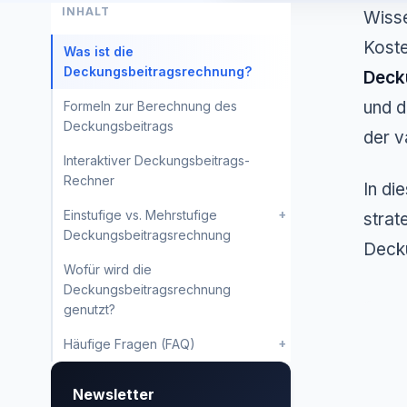
INHALT
Wisse
Koste
Was ist die
Deckungsbeitragsrechnung?
Deck
und d
Formeln zur Berechnung des
Deckungsbeitrags
der v
Interaktiver Deckungsbeitrags-
Rechner
In di
+
Einstufige vs. Mehrstufige
strat
Deckungsbeitragsrechnung
Decku
Wofür wird die
Deckungsbeitragsrechnung
genutzt?
+
Häufige Fragen (FAQ)
Newsletter