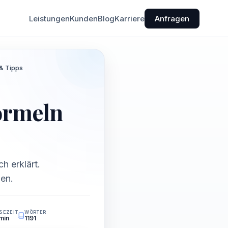
Leistungen
Kunden
Blog
Karriere
Anfragen
& Tipps
ormeln
h erklärt.
men.
SEZEIT
WÖRTER
min
1191