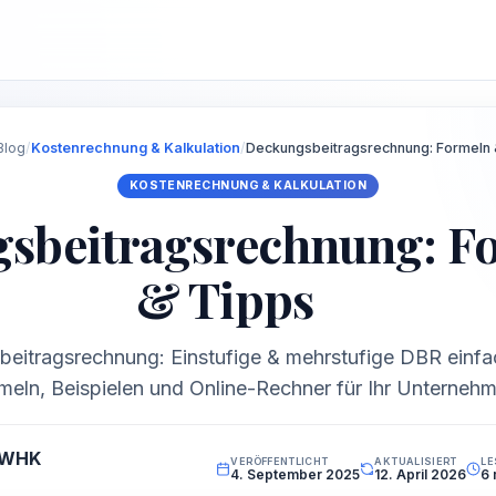
Blog
/
Kostenrechnung & Kalkulation
/
Deckungsbeitragsrechnung: Formeln 
KOSTENRECHNUNG & KALKULATION
sbeitragsrechnung: F
& Tipps
beitragsrechnung: Einstufige & mehrstufige DBR einfac
rmeln, Beispielen und Online-Rechner für Ihr Unterneh
 WHK
VERÖFFENTLICHT
AKTUALISIERT
LE
4. September 2025
12. April 2026
6 