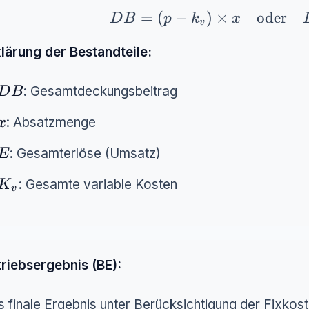
DB = (p - k_v) \times x \q
=
(
−
)
×
oder
D
B
p
k
x
v
lärung der Bestandteile:
DB
: Gesamtdeckungsbeitrag
D
B
x
: Absatzmenge
x
E
: Gesamterlöse (Umsatz)
E
K_v
: Gesamte variable Kosten
K
v
riebsergebnis (BE):
 finale Ergebnis unter Berücksichtigung der Fixkost