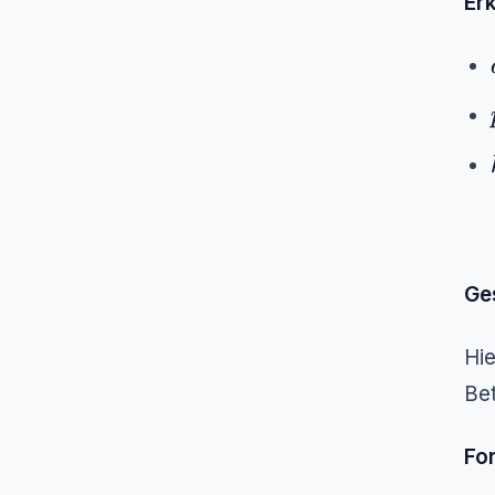
Erk
Ge
Hie
Bet
Fo