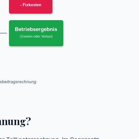
- Fixkosten
Betriebsergebnis
(Gewinn oder Verlust)
gsbeitragsrechnung
chnung?