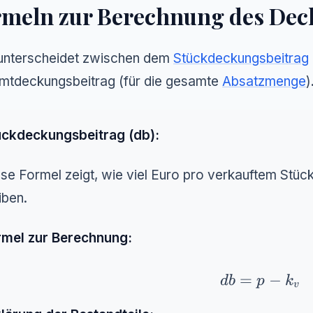
rmeln zur Berechnung des Dec
unterscheidet zwischen dem
Stückdeckungsbeitrag
mtdeckungsbeitrag (für die gesamte
Absatzmenge
)
ückdeckungsbeitrag (db):
se Formel zeigt, wie viel Euro pro verkauftem Stüc
iben.
rmel zur Berechnung:
db = p - k_v
=
−
d
b
p
k
v