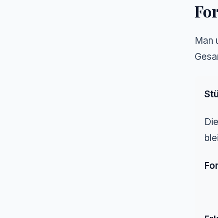
Fo
Man 
Gesa
St
Die
ble
Fo