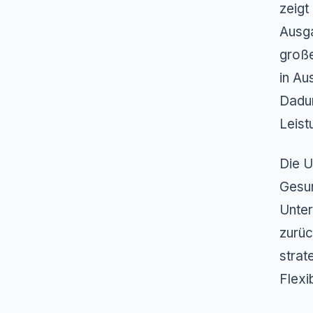
zeigt
Ausga
große
in Au
Dadur
Leist
Die U
Gesun
Unter
zurüc
strat
Flexi