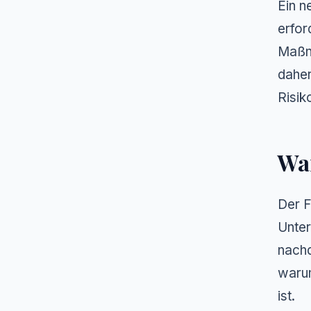
Ein n
erfor
Maßna
daher
Risi
War
Der F
Unter
nachd
warum
ist.