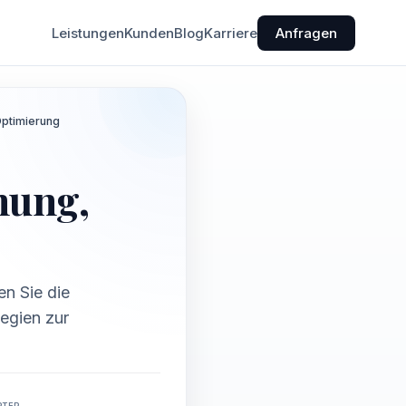
Leistungen
Kunden
Blog
Karriere
Anfragen
Optimierung
nung,
en Sie die
egien zur
RTER