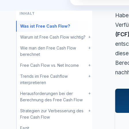
INHALT
Haben
Verfü
Was ist Free Cash Flow?
(FCF
+
Warum ist Free Cash Flow wichtig?
entsc
+
Wie man den Free Cash Flow
diese
berechnet
Berec
+
Free Cash Flow vs. Net Income
nachh
+
Trends im Free Cashflow
interpretieren
+
Herausforderungen bei der
Berechnung des Free Cash Flow
+
Strategien zur Verbesserung des
Free Cash Flow
Fazit