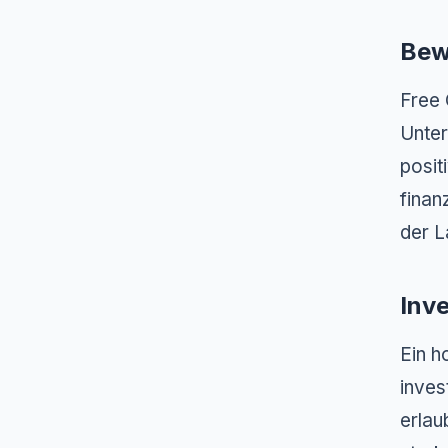
Bew
Free 
Unter
posit
finan
der L
Inv
Ein h
inves
erlau