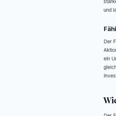
stark
und l
Fäh
Der F
Aktio
ein U
gleic
Inves
Wi
Der F