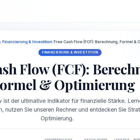
g
/
Finanzierung & Investition
/
Free Cash Flow (FCF): Berechnung, Formel & 
FINANZIERUNG & INVESTITION
ash Flow (FCF): Berech
ormel & Optimierung
ist der ultimative Indikator für finanzielle Stärke. Lern
 nutzen Sie unseren Rechner und entdecken Sie Strat
Optimierung.
VERÖFFENTLICHT
AKTUALISIERT
LESEZEIT
WÖ