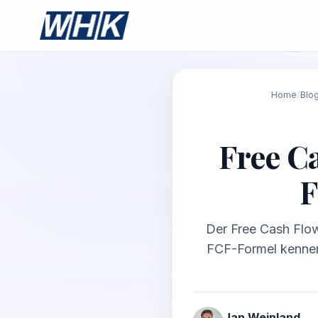
Home
/
Blo
Free C
F
Der Free Cash Flow 
FCF-Formel kennen,
Jan Weinland