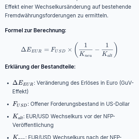
Effekt einer Wechselkursänderung auf bestehende
Fremdwährungsforderungen zu ermitteln.
Formel zur Berechnung:
1
1
\Delta E_{EUR} = F_{USD} \times \left(
(
)
Δ
=
×
−
E
F
E
U
R
U
S
D
K
K
n
e
u
a
lt
Erklärung der Bestandteile:
\Delta
Δ
: Veränderung des Erlöses in Euro (GuV-
E
E
U
R
E_{EUR}
Effekt)
F_{USD}
: Offener Forderungsbestand in US-Dollar
F
U
S
D
K_{alt}
: EUR/USD Wechselkurs vor der NFP-
K
a
lt
Veröffentlichung
K_{neu}
: EUR/USD Wechselkurs nach der NFP-
K