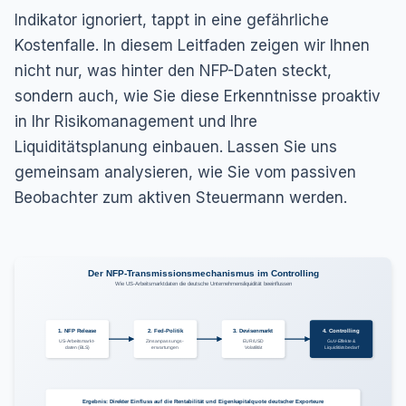
Indikator ignoriert, tappt in eine gefährliche
Kostenfalle. In diesem Leitfaden zeigen wir Ihnen
nicht nur, was hinter den NFP-Daten steckt,
sondern auch, wie Sie diese Erkenntnisse proaktiv
in Ihr Risikomanagement und Ihre
Liquiditätsplanung einbauen. Lassen Sie uns
gemeinsam analysieren, wie Sie vom passiven
Beobachter zum aktiven Steuermann werden.
Der NFP-Transmissionsmechanismus im Controlling
Wie US-Arbeitsmarktdaten die deutsche Unternehmensliquidität beeinflussen
1. NFP Release
2. Fed-Politik
3. Devisenmarkt
4. Controlling
US-Arbeitsmarkt-
Zinsanpassungs-
EUR/USD
GuV-Effekte &
daten (BLS)
erwartungen
Volatilität
Liquiditätsbedarf
Ergebnis: Direkter Einfluss auf die Rentabilität und Eigenkapitalquote deutscher Exporteure