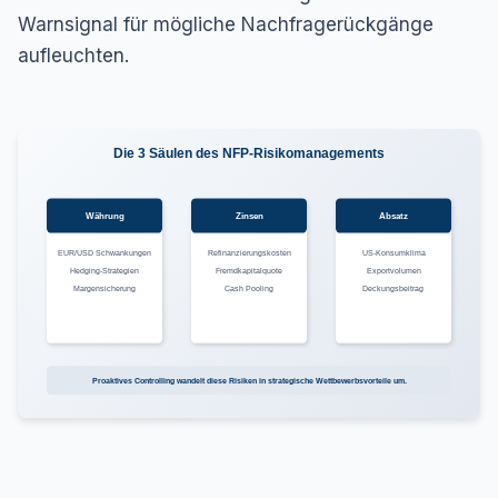
Warnsignal für mögliche Nachfragerückgänge
aufleuchten.
Die 3 Säulen des NFP-Risikomanagements
Währung
Zinsen
Absatz
EUR/USD Schwankungen
Refinanzierungskosten
US-Konsumklima
Hedging-Strategien
Fremdkapitalquote
Exportvolumen
Margensicherung
Cash Pooling
Deckungsbeitrag
Proaktives Controlling wandelt diese Risiken in strategische Wettbewerbsvorteile um.