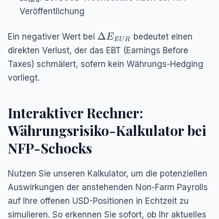
n
e
u
Veröffentlichung
\Delta
Δ
Ein negativer Wert bei
bedeutet einen
E
E
U
R
E_{EUR}
direkten Verlust, der das EBT (Earnings Before
Taxes) schmälert, sofern kein Währungs-Hedging
vorliegt.
Interaktiver Rechner:
Währungsrisiko-Kalkulator bei
NFP-Schocks
Nutzen Sie unseren Kalkulator, um die potenziellen
Auswirkungen der anstehenden Non-Farm Payrolls
auf Ihre offenen USD-Positionen in Echtzeit zu
simulieren. So erkennen Sie sofort, ob Ihr aktuelles