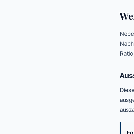
Wei
Neben
Nachh
Ratio
Aus
Diese
ausge
ausza
Fo