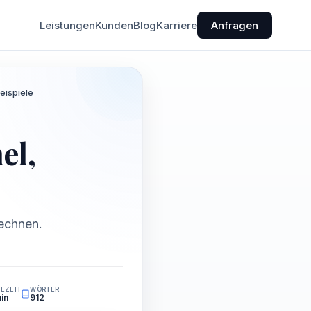
Leistungen
Kunden
Blog
Karriere
Anfragen
eispiele
el,
echnen.
EZEIT
WÖRTER
min
912