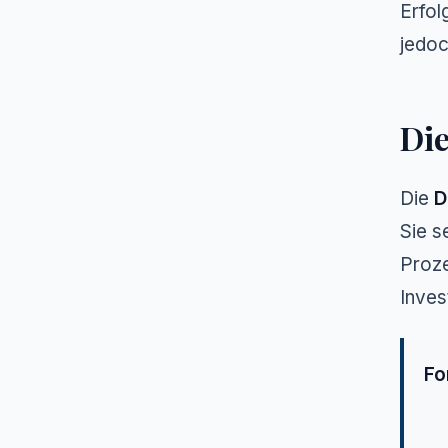
Erfol
jedoc
Die
Die
D
Sie s
Proze
Inves
Fo