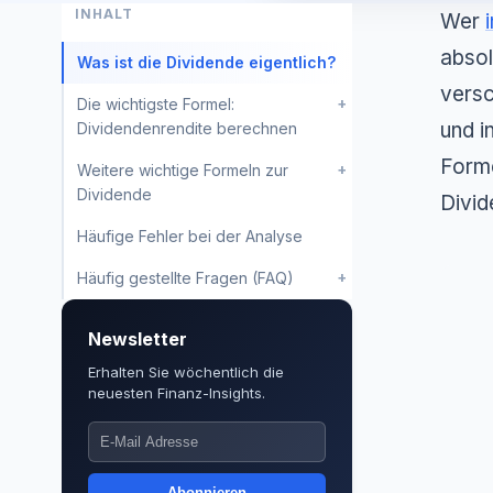
INHALT
Wer
absol
Was ist die Dividende eigentlich?
versc
+
Die wichtigste Formel:
und i
Dividendenrendite berechnen
Forme
+
Weitere wichtige Formeln zur
Dividende
Divid
Häufige Fehler bei der Analyse
+
Häufig gestellte Fragen (FAQ)
Newsletter
Erhalten Sie wöchentlich die
neuesten Finanz-Insights.
Abonnieren