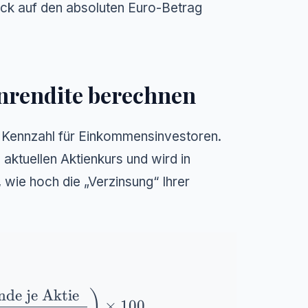
lick auf den absoluten Euro-Betrag
enrendite berechnen
te Kennzahl für Einkommensinvestoren.
 aktuellen Aktienkurs und wird in
 wie hoch die „Verzinsung“ Ihrer
nde je Aktie
eft( \frac{\text{Dividende je Aktie}}{\text
)
×
100