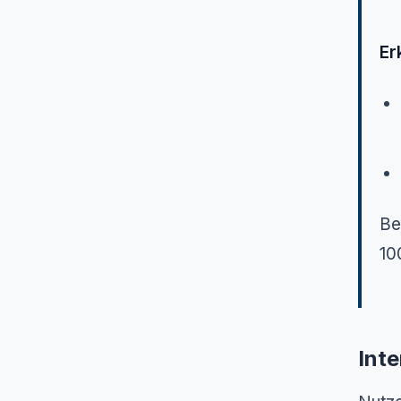
Er
Be
10
Int