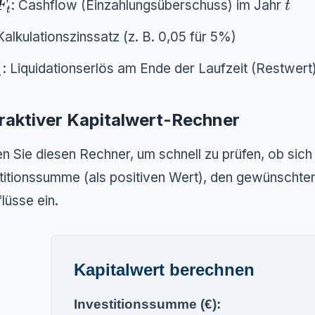
F_t
t
: Cashflow (Einzahlungsüberschuss) im Jahr
F
t
t
 Kalkulationszinssatz (z. B. 0,05 für 5%)
_n
: Liquidationserlös am Ende der Laufzeit (Restwert
n
eraktiver Kapitalwert-Rechner
n Sie diesen Rechner, um schnell zu prüfen, ob sich e
titionssumme (als positiven Wert), den gewünschten
lüsse ein.
Kapitalwert berechnen
Investitionssumme (€):