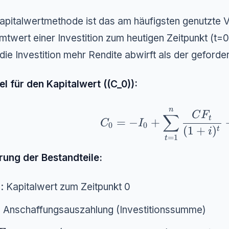
apitalwertmethode ist das am häufigsten genutzte V
twert einer Investition zum heutigen Zeitpunkt (t=0)
die Investition mehr Rendite abwirft als der geforde
l für den Kapitalwert ((C_0)):
n
C_0 = -I_0 + \sum_{t=1
C
F
∑
t
=
−
+
C
I
0
0
(
1
+
)
t
i
=
1
t
rung der Bestandteile:
_0
: Kapitalwert zum Zeitpunkt 0
0
: Anschaffungsauszahlung (Investitionssumme)