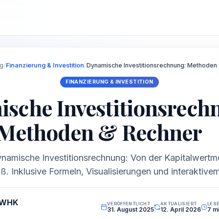
og
/
Finanzierung & Investition
/
Dynamische Investitionsrechnung: Methoden
FINANZIERUNG & INVESTITION
sche Investitionsrech
Methoden & Rechner
ynamische Investitionsrechnung: Von der Kapitalwertm
ß. Inklusive Formeln, Visualisierungen und interaktive
 WHK
VERÖFFENTLICHT
AKTUALISIERT
LES
31. August 2025
12. April 2026
7 m