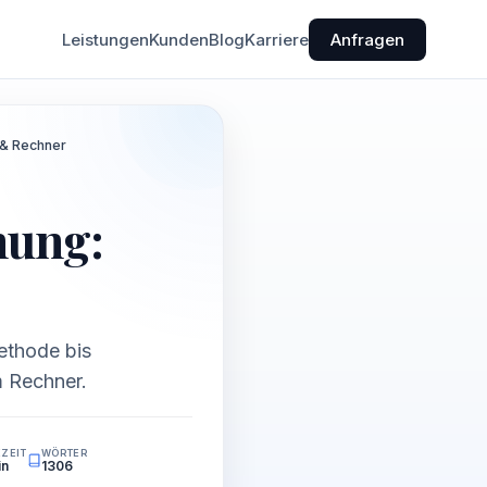
Leistungen
Kunden
Blog
Karriere
Anfragen
 & Rechner
nung:
ethode bis
m Rechner.
EZEIT
WÖRTER
in
1306