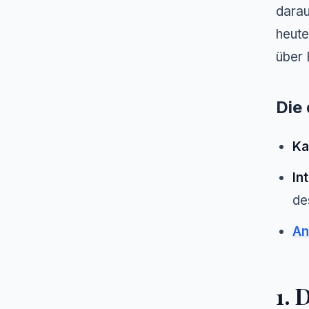
darau
heute
über 
Die 
Ka
In
de
An
1. 