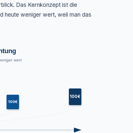
erblick. Das Kernkonzept ist die
nd heute weniger wert, weil man das
htung
eniger wert
100€
100€