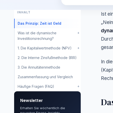
INHALT
Ist e
„Nein
Das Prinzip: Zeit ist Geld
dyna
+
Was ist die dynamische
Durch
Investitionsrechnung?
gesam
+
1. Die Kapitalwertmethode (NPV)
2. Die Interne Zinsfußmethode (IRR)
In di
3. Die Annuitätenmethode
(Kapi
Zusammenfassung und Vergleich
Rech
+
Häufige Fragen (FAQ)
Das
Newsletter
Erhalten Sie wöchentlich die
neuesten Finanz-Insights.