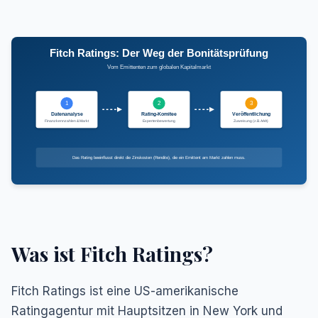
Fitch Ratings: Der Weg der Bonitätsprüfung
Vom Emittenten zum globalen Kapitalmarkt
1
2
3
Datenanalyse
Rating-Komitee
Veröffentlichung
Finanzkennzahlen & Markt
Expertenbewertung
Zuweisung (z.B. AAA)
Das Rating beeinflusst direkt die Zinskosten (Rendite), die ein Emittent am Markt zahlen muss.
Was ist Fitch Ratings?
Fitch Ratings ist eine US-amerikanische
Ratingagentur mit Hauptsitzen in New York und