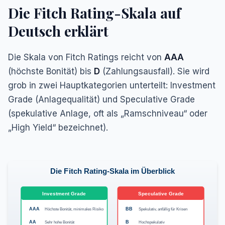
Die Fitch Rating-Skala auf
Deutsch erklärt
Die Skala von Fitch Ratings reicht von
AAA
(höchste Bonität) bis
D
(Zahlungsausfall). Sie wird
grob in zwei Hauptkategorien unterteilt:
Investment
Grade
(Anlagequalität) und
Speculative Grade
(spekulative Anlage, oft als „Ramschniveau“ oder
„High Yield“ bezeichnet).
Die Fitch Rating-Skala im Überblick
Investment Grade
Speculative Grade
AAA
Höchste Bonität, minimales Risiko
BB
Spekulativ, anfällig für Krisen
AA
Sehr hohe Bonität
B
Hochspekulativ