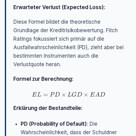
Erwarteter Verlust (Expected Loss):
Diese Formel bildet die theoretische
Grundlage der Kreditrisikobewertung. Fitch
Ratings fokussiert sich primär auf die
Ausfallwahrscheinlichkeit (PD), zieht aber bei
bestimmten Instrumenten auch die
Verlustquote heran.
Formel zur Berechnung:
EL = PD \times LGD \times EAD
=
×
×
E
L
P
D
L
G
D
E
A
D
Erklärung der Bestandteile:
PD (Probability of Default)
: Die
Wahrscheinlichkeit, dass der Schuldner