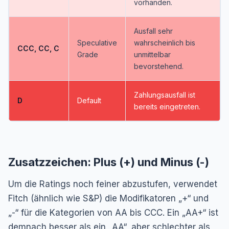
vorhanden.
Ausfall sehr
Speculative
wahrscheinlich bis
CCC, CC, C
Grade
unmittelbar
bevorstehend.
Zahlungsausfall ist
D
Default
bereits eingetreten.
Zusatzzeichen: Plus (+) und Minus (-)
Um die Ratings noch feiner abzustufen, verwendet
Fitch (ähnlich wie S&P) die Modifikatoren „+“ und
„-“ für die Kategorien von AA bis CCC. Ein „AA+“ ist
demnach besser als ein „AA“, aber schlechter als