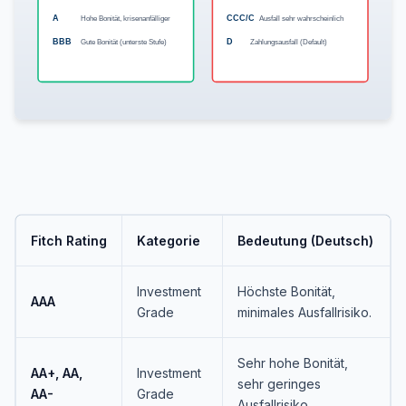
A
Hohe Bonität, krisenanfälliger
CCC/C
Ausfall sehr wahrscheinlich
BBB
Gute Bonität (unterste Stufe)
D
Zahlungsausfall (Default)
Fitch Rating
Kategorie
Bedeutung (Deutsch)
Investment
Höchste Bonität,
AAA
Grade
minimales Ausfallrisiko.
Sehr hohe Bonität,
AA+, AA,
Investment
sehr geringes
AA-
Grade
Ausfallrisiko.