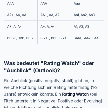
AAA
AAA
Aaa
AA+, AA, AA-
AA+, AA, AA-
Aa1, Aa2, Aa3
A+, A, A-
A+, A, A-
A1, A2, A3
BBB+, BBB, BBB-
BBB+, BBB, BBB-
Baa1, Baa2, Baa3
Was bedeutet "Rating Watch" oder
"Ausblick" (Outlook)?
Ein Ausblick (positiv, negativ, stabil) gibt an, in
welche Richtung sich ein Rating mittelfristig (1-2
Jahre) entwickeln könnte. Ein
Rating Watch
(bei
Fitch unterteilt in Negative, Positive oder Evolving)
ist kurzfristiger und signalisiert eine sehr