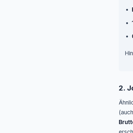
Hin
2. J
Ähnli
(auch
Brutt
ersch