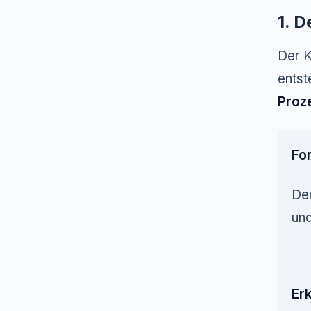
1. 
Der K
entst
Proz
Fo
Der
un
Erk