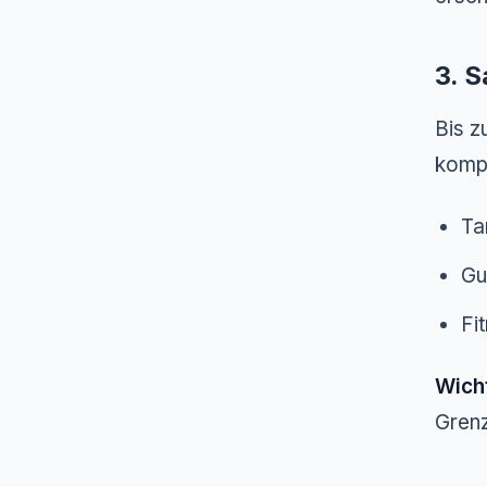
3. 
Bis z
kompl
Ta
Gu
Fi
Wicht
Grenz