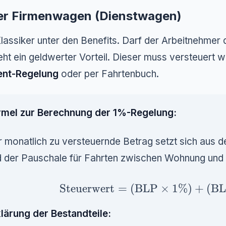
Der Firmenwagen (Dienstwagen)
lassiker unter den Benefits. Darf der Arbeitnehmer
eht ein geldwerter Vorteil. Dieser muss versteuert 
ent-Regelung
oder per Fahrtenbuch.
rmel zur Berechnung der 1%-Regelung:
 monatlich zu versteuernde Betrag setzt sich aus d
d der Pauschale für Fahrten zwischen Wohnung und
\text{Steuerwert} = (\text{BL
Steuerwert
=
(
BLP
×
1%
)
+
(
B
lärung der Bestandteile: