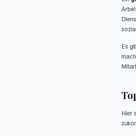
Arbei
Diens
sozia
Es gi
mache
Mitar
Top
Hier 
zuko