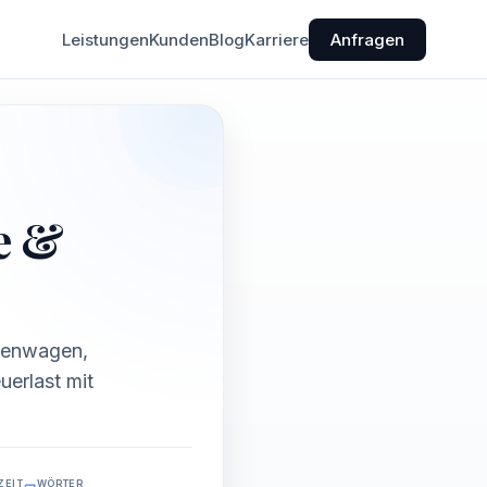
Leistungen
Kunden
Blog
Karriere
Anfragen
e &
rmenwagen,
uerlast mit
ZEIT
WÖRTER