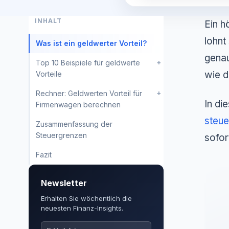
INHALT
Ein h
lohnt
Was ist ein geldwerter Vorteil?
genau
+
Top 10 Beispiele für geldwerte
wie d
Vorteile
+
Rechner: Geldwerten Vorteil für
In di
Firmenwagen berechnen
steue
Zusammenfassung der
Steuergrenzen
sofor
Fazit
Newsletter
Erhalten Sie wöchentlich die
neuesten Finanz-Insights.