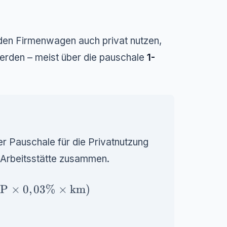
 den Firmenwagen auch privat nutzen,
werden – meist über die pauschale
1-
er Pauschale für die Privatnutzung
 Arbeitsstätte zusammen.
P} \times 1\%) + (\text{BLP} \times 0,03\
LP
×
0
,
03%
×
km
)