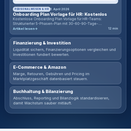
PERSONALWESEN & HR
1. April 2026
Onboarding Plan Vorlage für HR: Kostenlos
Kostenlose Onboarding Plan Vorlage für HR-Teams:
Strukturierter 5-Phasen-Plan mit 30-60-90-Tage-
Meilensteinen, Checklisten, Zeitplan-Rechner und Tipps für
Artikel lesen
12 min
einen erfolgreichen Mitarbeiterstart.
Finanzierung & Investition
Liquidität sichern, Finanzierungsoptionen vergleichen und
Investitionen fundiert bewerten.
E-Commerce & Amazon
Marge, Retouren, Gebühren und Pricing im
Marktplatzgeschäft datenbasiert steuern.
Buchhaltung & Bilanzierung
Abschluss, Reporting und Bilanzlogik standardisieren,
damit Wachstum sauber mitläuft.