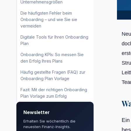
Unternehmensgrößen
Die häufigsten Fehler beim
Onboarding – und wie Sie sie
vermeiden
Neu
Digitale Tools für Ihren Onboarding
doc
Plan
erst
Onboarding KPIs: So messen Sie
den Erfolg Ihres Plans
Str
Leit
Häufig gestellte Fragen (FAQ) zur
Onboarding Plan Vorlage
Tea
Fazit: Mit der richtigen Onboarding
Plan Vorlage zum Erfolg
Wa
Newsletter
Ei
Erhalten Sie wöchentlich die
neuesten Finanz-Insights.
bes