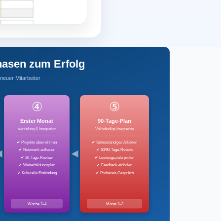
hasen zum Erfolg
 neuer Mitarbeiter
④
⑤
Erster Monat
90-Tage-Plan
Vertiefung & Integration
Vollständige Integration
✔ Projekte übernehmen
✔ Selbstständiges Arbeiten
✔ Netzwerk aufbauen
✔ 60/90-Tage-Review
✔ 30-Tage-Review
✔ Leistungsziele prüfen
✔ Weiterbildungsplan
✔ Feedback einholen
✔ Kulturelle Einbindung
✔ Probezeit-Gespräch
Woche 2–4
Monat 2–3