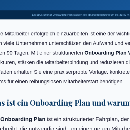
Ein strukturierter Onboarding-Plan steigert die Mitarbeiterbindung um bis zu 82 %
e Mitarbeiter erfolgreich einzuarbeiten ist eine der wi
h viele Unternehmen unterschätzen den Aufwand und verli
en 90 Tagen. Mit einer strukturierten
Onboarding Plan 
ukturen, stärken die Mitarbeiterbindung und reduzieren d
faden erhalten Sie eine praxiserprobte Vorlage, konkrete
ms für einen reibungslosen Mitarbeiterstart benötigen.
s ist ein Onboarding Plan und warum 
n
Onboarding Plan
ist ein strukturierter Fahrplan, d
chreibt, die notwendig sind, um einen neuen Mitarbe