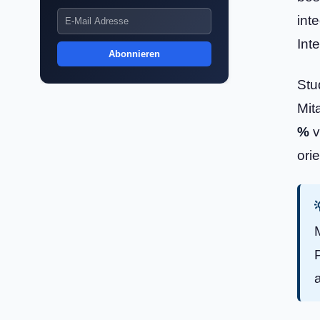
int
Int
Abonnieren
Stu
Mit
%
v
ori