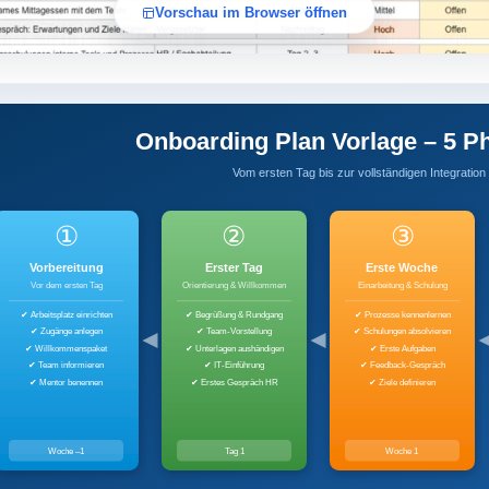
Vorschau im Browser öffnen
Onboarding Plan Vorlage – 5 P
Vom ersten Tag bis zur vollständigen Integration
①
②
③
Vorbereitung
Erster Tag
Erste Woche
Vor dem ersten Tag
Orientierung & Willkommen
Einarbeitung & Schulung
✔ Arbeitsplatz einrichten
✔ Begrüßung & Rundgang
✔ Prozesse kennenlernen
✔ Zugänge anlegen
✔ Team-Vorstellung
✔ Schulungen absolvieren
✔ Willkommenspaket
✔ Unterlagen aushändigen
✔ Erste Aufgaben
✔ Team informieren
✔ IT-Einführung
✔ Feedback-Gespräch
✔ Mentor benennen
✔ Erstes Gespräch HR
✔ Ziele definieren
Woche –1
Tag 1
Woche 1