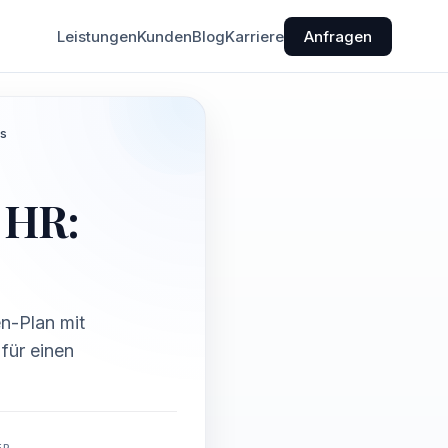
Leistungen
Kunden
Blog
Karriere
Anfragen
os
 HR:
n-Plan mit
für einen
ER