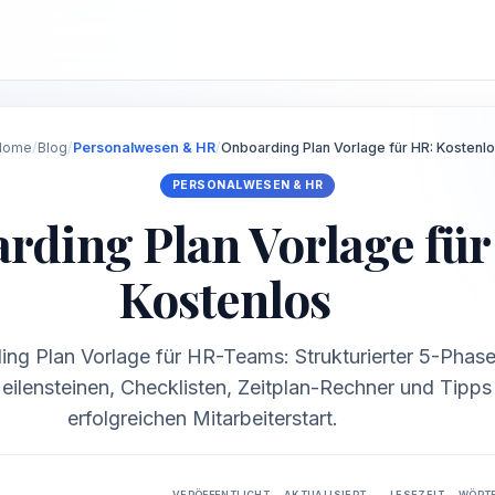
Home
/
Blog
/
Personalwesen & HR
/
Onboarding Plan Vorlage für HR: Kostenl
PERSONALWESEN & HR
rding Plan Vorlage für
Kostenlos
ng Plan Vorlage für HR-Teams: Strukturierter 5-Phase
lensteinen, Checklisten, Zeitplan-Rechner und Tipps 
erfolgreichen Mitarbeiterstart.
VERÖFFENTLICHT
AKTUALISIERT
LESEZEIT
WÖRT