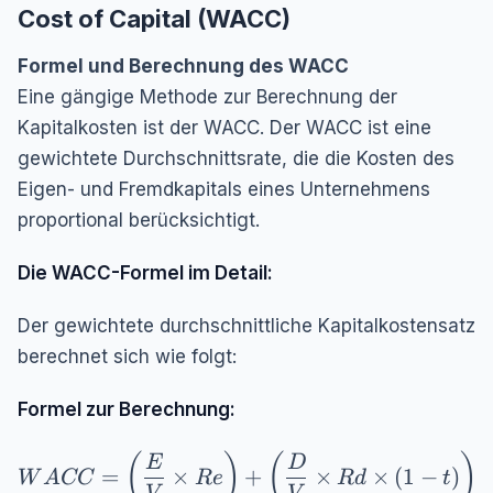
Cost of Capital (WACC)
Formel und Berechnung des WACC
Eine gängige Methode zur Berechnung der
Kapitalkosten ist der WACC. Der WACC ist eine
gewichtete Durchschnittsrate, die die Kosten des
Eigen- und Fremdkapitals eines Unternehmens
proportional berücksichtigt.
Die WACC-Formel im Detail:
Der gewichtete durchschnittliche Kapitalkostensatz
berechnet sich wie folgt:
Formel zur Berechnung:
WACC = \left( \frac{E}{V} \times Re \right) +
(
)
(
)
E
D
=
×
+
×
×
(
1
−
)
W
A
CC
R
e
R
d
t