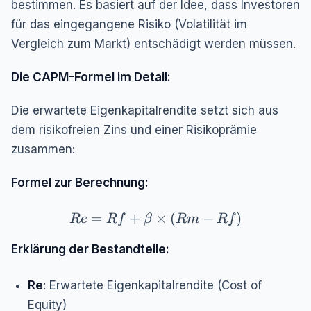
bestimmen. Es basiert auf der Idee, dass Investoren
für das eingegangene Risiko (Volatilität im
Vergleich zum Markt) entschädigt werden müssen.
Die CAPM-Formel im Detail:
Die erwartete Eigenkapitalrendite setzt sich aus
dem risikofreien Zins und einer Risikoprämie
zusammen:
Formel zur Berechnung:
Re = Rf + \beta \times (Rm - Rf)
=
+
×
(
−
)
R
e
R
f
β
R
m
R
f
Erklärung der Bestandteile:
Re
: Erwartete Eigenkapitalrendite (Cost of
Equity)