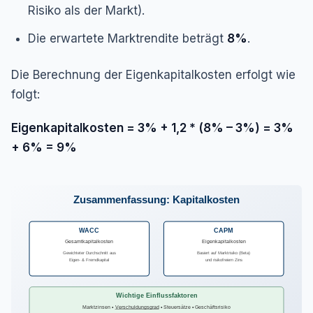
Risiko als der Markt).
Die erwartete Marktrendite beträgt
8%
.
Die Berechnung der Eigenkapitalkosten erfolgt wie
folgt:
Eigenkapitalkosten = 3% + 1,2 * (8% – 3%) = 3%
+ 6% = 9%
Zusammenfassung: Kapitalkosten
WACC
CAPM
Gesamtkapitalkosten
Eigenkapitalkosten
Gewichteter Durchschnitt aus
Basiert auf Marktrisiko (Beta)
Eigen- & Fremdkapital
und risikofreiem Zins
Wichtige Einflussfaktoren
Marktzinsen •
Verschuldungsgrad
• Steuersätze • Geschäftsrisiko