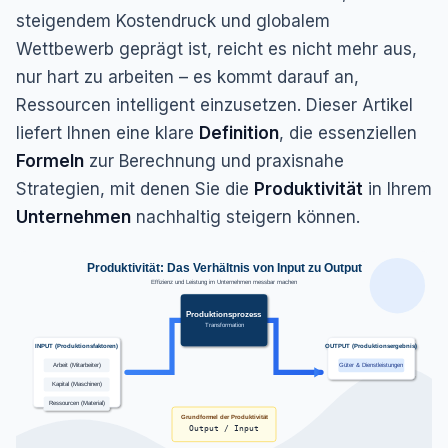
steigendem Kostendruck und globalem
Wettbewerb geprägt ist, reicht es nicht mehr aus,
nur hart zu arbeiten – es kommt darauf an,
Ressourcen intelligent einzusetzen. Dieser Artikel
liefert Ihnen eine klare
Definition
, die essenziellen
Formeln
zur Berechnung und praxisnahe
Strategien, mit denen Sie die
Produktivität
in Ihrem
Unternehmen
nachhaltig steigern können.
Produktivität: Das Verhältnis von Input zu Output
Effizienz und Leistung im Unternehmen messbar machen
Produktionsprozess
Transformation
INPUT (Produktionsfaktoren)
OUTPUT (Produktionsergebnis)
Arbeit (Mitarbeiter)
Güter & Dienstleistungen
Kapital (Maschinen)
Ressourcen (Material)
Grundformel der Produktivität
Output / Input