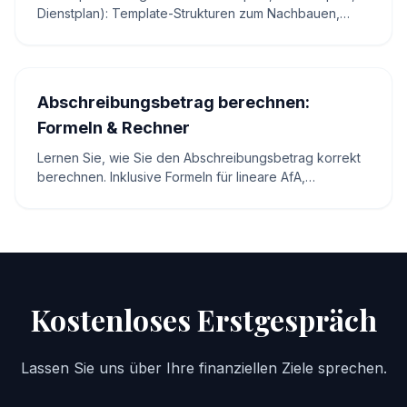
Dienstplan): Template-Strukturen zum Nachbauen,
Excel-Formeln, Stunden- & Personalkosten-Rechner
sowie rechtliche Basics (ArbZG).
Abschreibungsbetrag berechnen:
Formeln & Rechner
Lernen Sie, wie Sie den Abschreibungsbetrag korrekt
berechnen. Inklusive Formeln für lineare AfA,
Beispielen und interaktivem Rechner für Ihre
Buchhaltung.
Kostenloses Erstgespräch
Lassen Sie uns über Ihre finanziellen Ziele sprechen.