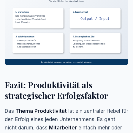
Die vier Säulen des Verständnisses
1. Definition
2. Kernformel
Das mengenmäßige Verhältnis
Output / Input
zwischen Output (Ergebnis) und
Input (Einsatz).
3. Wichtige Arten
4. Strategisches Ziel
– Arbeitsproduktivität
Steigerung der Effizienz und
– Maschinenproduktivität
Leistung, um Wettbewerbsvorteile
– Kapitalproduktivität
zu sichern.
Produktivität messen, verstehen und gezielt steigern.
Fazit: Produktivität als
strategischer Erfolgsfaktor
Das
Thema
Produktivität
ist ein zentraler Hebel für
den Erfolg eines jeden Unternehmens. Es geht
nicht darum, dass
Mitarbeiter
einfach mehr oder