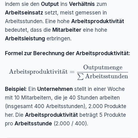
indem sie den
Output
ins
Verhältnis
zum
Arbeitseinsatz
setzt, meist gemessen in
Arbeitsstunden. Eine hohe
Arbeitsproduktivität
bedeutet, dass die
Mitarbeiter
eine hohe
Arbeitsleistung
erbringen.
Formel zur Berechnung der Arbeitsproduktivität:
Outputmenge
\text{Arbeitsproduktivität} = \frac{\text
Arbeitsproduktivit
a
¨
t
=
Arbeitsstunden
∑
Beispiel:
Ein
Unternehmen
stellt in einer Woche
mit 10 Mitarbeitern, die je 40 Stunden arbeiten
(insgesamt 400 Arbeitsstunden), 2.000 Produkte
her. Die
Arbeitsproduktivität
beträgt 5 Produkte
pro
Arbeitsstunde
(2.000 / 400).