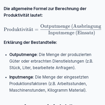
Die allgemeine Formel zur Berechnung der
Produktivität lautet:
Outputmenge (Ausbringung)
\text{Produktivität} = \frac{\text{Outputme
Produktivit
a
¨
t
=
Inputmenge (Einsatz)
Erklärung der Bestandteile:
Outputmenge
: Die Menge der produzierten
Güter oder erbrachten Dienstleistungen (z.B.
Stück, Liter, bearbeitete Anfragen).
Inputmenge
: Die Menge der eingesetzten
Produktionsfaktoren (z.B. Arbeitsstunden,
Maschinenstunden, Kilogramm Material).