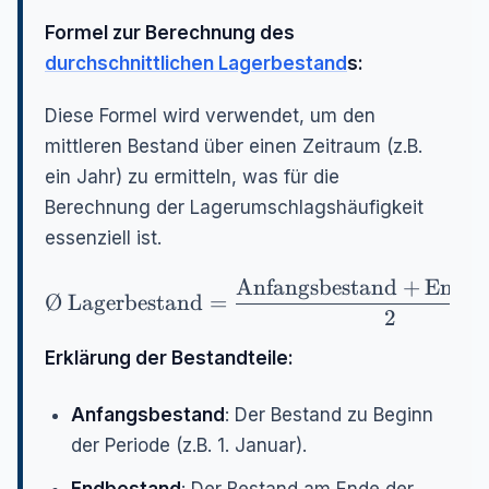
Formel zur Berechnung des
durchschnittlichen Lagerbestand
s:
Diese Formel wird verwendet, um den
mittleren Bestand über einen Zeitraum (z.B.
ein Jahr) zu ermitteln, was für die
Berechnung der Lagerumschlagshäufigkeit
essenziell ist.
Anfangsbestand
+
Endbe
\text{Ø} \text{ Lagerbestand} = \frac{\t
Ø
Lagerbestand
=
2
Erklärung der Bestandteile:
Anfangsbestand
: Der Bestand zu Beginn
der Periode (z.B. 1. Januar).