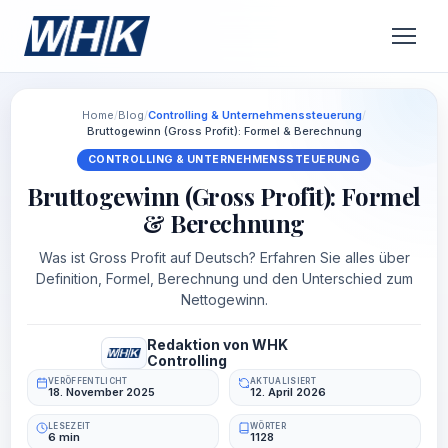
Home
/
Blog
/
Controlling & Unternehmenssteuerung
/
Bruttogewinn (Gross Profit): Formel & Berechnung
CONTROLLING & UNTERNEHMENSSTEUERUNG
Bruttogewinn (Gross Profit): Formel
& Berechnung
Was ist Gross Profit auf Deutsch? Erfahren Sie alles über
Definition, Formel, Berechnung und den Unterschied zum
Nettogewinn.
Redaktion von WHK
Controlling
VERÖFFENTLICHT
AKTUALISIERT
18. November 2025
12. April 2026
LESEZEIT
WÖRTER
6 min
1128