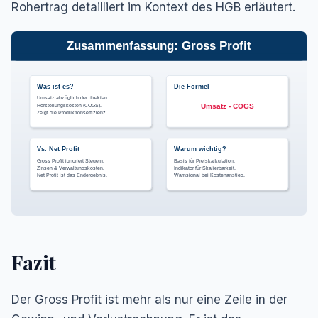
Rohertrag detailliert im Kontext des HGB erläutert.
Zusammenfassung: Gross Profit
Was ist es?
Die Formel
Umsatz abzüglich der direkten
Herstellungskosten (COGS).
Umsatz - COGS
Zeigt die Produktionseffizienz.
Vs. Net Profit
Warum wichtig?
Gross Profit ignoriert Steuern,
Basis für Preiskalkulation.
Zinsen & Verwaltungskosten.
Indikator für Skalierbarkeit.
Net Profit ist das Endergebnis.
Warnsignal bei Kostenanstieg.
Fazit
Der Gross Profit ist mehr als nur eine Zeile in der