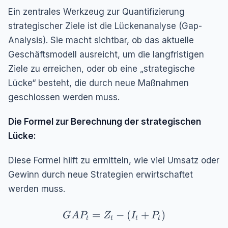
Ein zentrales Werkzeug zur Quantifizierung
strategischer Ziele ist die Lückenanalyse (Gap-
Analysis). Sie macht sichtbar, ob das aktuelle
Geschäftsmodell ausreicht, um die langfristigen
Ziele zu erreichen, oder ob eine „strategische
Lücke“ besteht, die durch neue Maßnahmen
geschlossen werden muss.
Die Formel zur Berechnung der strategischen
Lücke:
Diese Formel hilft zu ermitteln, wie viel Umsatz oder
Gewinn durch neue Strategien erwirtschaftet
werden muss.
GAP_{t} = Z_{t} - (I_{t} + P_{t}
=
−
(
+
)
G
A
P
Z
I
P
t
t
t
t