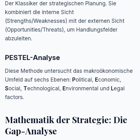
Der Klassiker der strategischen Planung. Sie
kombiniert die interne Sicht
(Strengths/Weaknesses) mit der externen Sicht
(Opportunities/Threats), um Handlungsfelder
abzuleiten.
PESTEL-Analyse
Diese Methode untersucht das makroökonomische
Umfeld auf sechs Ebenen:
P
olitical,
E
conomic,
S
ocial,
T
echnological,
E
nvironmental und
L
egal
factors.
Mathematik der Strategie: Die
Gap-Analyse