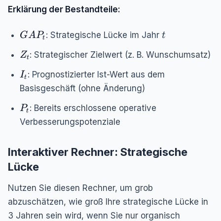
Erklärung der Bestandteile:
GAP_{t}
t
: Strategische Lücke im Jahr
G
A
P
t
t
Z_{t}
: Strategischer Zielwert (z. B. Wunschumsatz)
Z
t
I_{t}
: Prognostizierter Ist-Wert aus dem
I
t
Basisgeschäft (ohne Änderung)
P_{t}
: Bereits erschlossene operative
P
t
Verbesserungspotenziale
Interaktiver Rechner: Strategische
Lücke
Nutzen Sie diesen Rechner, um grob
abzuschätzen, wie groß Ihre strategische Lücke in
3 Jahren sein wird, wenn Sie nur organisch