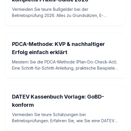
Vermeiden Sie teure Bußgelder bei der
Betriebsprüfung 2026. Alles zu Grundsätzen, E-
Rechnungspflicht (Empfang ab 2025) und
Verfahrensdokumentation – inkl. Fristen-Rechner mit
korrigierten 8-Jahres-Fristen für Rechnungen.
PDCA-Methode: KVP & nachhaltiger
Erfolg einfach erklärt
Meistern Sie die PDCA-Methode (Plan-Do-Check-Act).
Eine Schritt-für-Schritt-Anleitung, praktische Beispiele
und Tools für Ihren kontinuierlichen
Verbesserungsprozess.
DATEV Kassenbuch Vorlage: GoBD-
konform
Vermeiden Sie teure Schätzungen bei
Betriebsprüfungen. Erfahren Sie, wie Sie eine DATEV
Kassenbuch Vorlage in PDF oder Excel rechtssicher