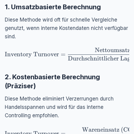
1. Umsatzbasierte Berechnung
Diese Methode wird oft für schnelle Vergleiche
genutzt, wenn interne Kostendaten nicht verfügbar
sind.
Nettoumsatz
\text{Inventory Turnover} = \frac{\text{Net
Inventory Turnover
=
Durchschnittlicher Lag
2. Kostenbasierte Berechnung
(Präziser)
Diese Methode eliminiert Verzerrungen durch
Handelsspannen und wird für das interne
Controlling empfohlen.
Wareneinsatz (CO
\text{Inventory Turnover} = \frac{\text{War
Inventory Turnover
=