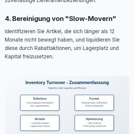
zuverlässige Lieferantenbeziehungen.
4. Bereinigung von "Slow-Movern"
Identifizieren Sie Artikel, die sich länger als 12
Monate nicht bewegt haben, und liquidieren Sie
diese durch Rabattaktionen, um Lagerplatz und
Kapital freizusetzen.
Inventory Turnover - Zusammenfassung
Hebel für mehr Liquidität und Effizienz
Definition
Formel
Umschlagsgeschwindigkeit
Wareneinsatz / Ø Bestand
des Lagerbestands
(Präzise Methode)
Vorteile
Optimierung
- Liquidität steigern
- ABC-Analyse
- Lagerkosten senken
- Forecasting verbessern