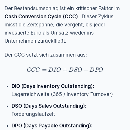
Der Bestandsumschlag ist ein kritischer Faktor im
Cash Conversion Cycle (CCC)
. Dieser Zyklus
misst die Zeitspanne, die vergeht, bis jeder
investierte Euro als Umsatz wieder ins
Unternehmen zurückfließt.
Der CCC setzt sich zusammen aus:
CCC = DIO + DSO - DPO
=
+
−
CCC
D
I
O
D
SO
D
PO
DIO (Days Inventory Outstanding):
Lagerreichweite (365 / Inventory Turnover)
DSO (Days Sales Outstanding):
Forderungslaufzeit
DPO (Days Payable Outstanding):