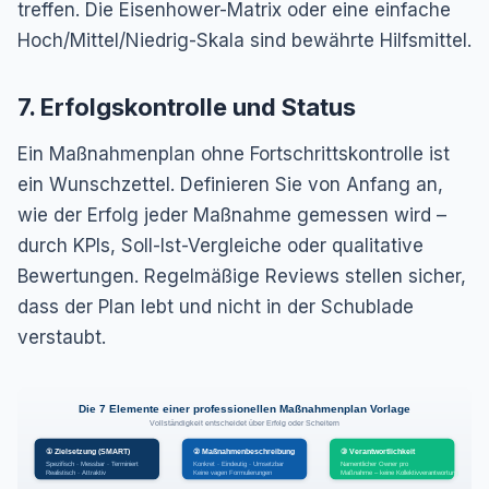
treffen. Die Eisenhower-Matrix oder eine einfache
Hoch/Mittel/Niedrig-Skala sind bewährte Hilfsmittel.
7. Erfolgskontrolle und Status
Ein Maßnahmenplan ohne Fortschrittskontrolle ist
ein Wunschzettel. Definieren Sie von Anfang an,
wie der Erfolg jeder Maßnahme gemessen wird –
durch KPIs, Soll-Ist-Vergleiche oder qualitative
Bewertungen. Regelmäßige Reviews stellen sicher,
dass der Plan lebt und nicht in der Schublade
verstaubt.
Die 7 Elemente einer professionellen Maßnahmenplan Vorlage
Vollständigkeit entscheidet über Erfolg oder Scheitern
① Zielsetzung (SMART)
② Maßnahmenbeschreibung
③ Verantwortlichkeit
Spezifisch · Messbar · Terminiert
Konkret · Eindeutig · Umsetzbar
Namentlicher Owner pro
Realistisch · Attraktiv
Keine vagen Formulierungen
Maßnahme – keine Kollektivverantwortung