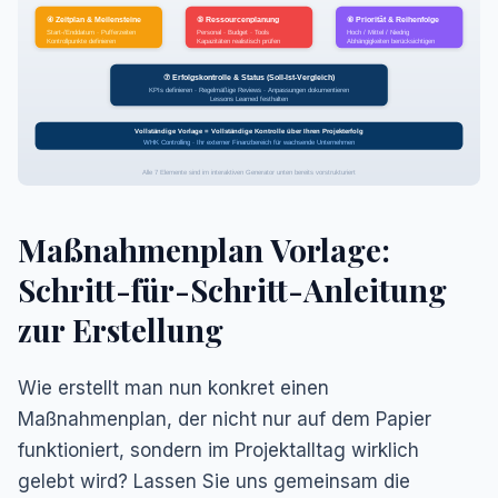
④ Zeitplan & Meilensteine
⑤ Ressourcenplanung
⑥ Priorität & Reihenfolge
Start-/Enddatum · Pufferzeiten
Personal · Budget · Tools
Hoch / Mittel / Niedrig
Kontrollpunkte definieren
Kapazitäten realistisch prüfen
Abhängigkeiten berücksichtigen
⑦ Erfolgskontrolle & Status (Soll-Ist-Vergleich)
KPIs definieren · Regelmäßige Reviews · Anpassungen dokumentieren
Lessons Learned festhalten
Vollständige Vorlage = Vollständige Kontrolle über Ihren Projekterfolg
WHK Controlling · Ihr externer Finanzbereich für wachsende Unternehmen
Alle 7 Elemente sind im interaktiven Generator unten bereits vorstrukturiert
Maßnahmenplan Vorlage:
Schritt-für-Schritt-Anleitung
zur Erstellung
Wie erstellt man nun konkret einen
Maßnahmenplan, der nicht nur auf dem Papier
funktioniert, sondern im Projektalltag wirklich
gelebt wird? Lassen Sie uns gemeinsam die