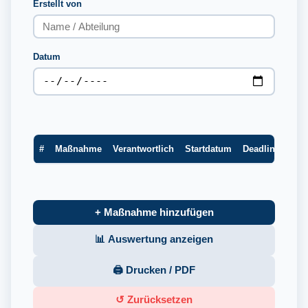
Erstellt von
Datum
#
Maßnahme
Verantwortlich
Startdatum
Deadline
Prio
+ Maßnahme hinzufügen
📊 Auswertung anzeigen
🖨️ Drucken / PDF
↺ Zurücksetzen