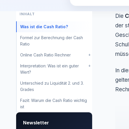
INHALT
Die
C
der s
Was ist die Cash Ratio?
Gesch
Formel zur Berechnung der Cash
Schul
Ratio
müss
+
Online Cash Ratio Rechner
+
Interpretation: Was ist ein guter
In di
Wert?
gelte
Unterschied zu Liquidität 2. und 3.
Rechn
Grades
Fazit: Warum die Cash Ratio wichtig
ist
Newsletter