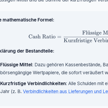
e mathematische Formel:
Fl
u
¨
ssige M
\text{Cash Ratio} = \frac{\text
Cash Ratio
=
Kurzfristige Verbi
klärung der Bestandteile:
Flüssige Mittel
: Dazu gehören Kassenbestände, B
börsengängige Wertpapiere, die sofort veräußert 
Kurzfristige Verbindlichkeiten
: Alle Schulden mit 
Jahr (z. B.
Verbindlichkeiten aus Lieferungen und L