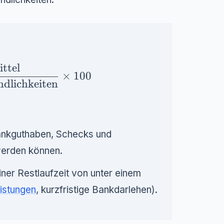
ittel
{Flüssige Mittel}}{\text{Kurzfristige Verbi
×
100
ndlichkeiten
ankguthaben, Schecks und
werden können.
einer Restlaufzeit von unter einem
eistungen
, kurzfristige Bankdarlehen).