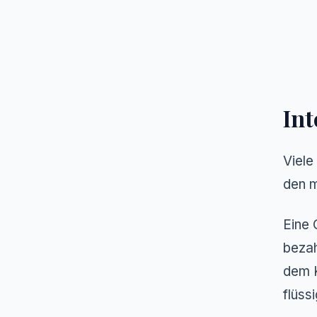
Int
Viele
den m
Eine 
bezah
dem K
flüss