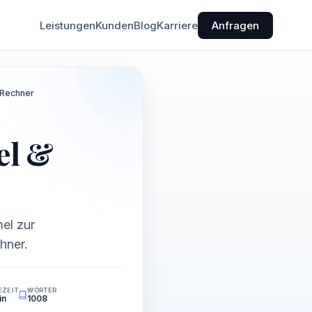
Leistungen
Kunden
Blog
Karriere
Anfragen
s-Rechner
el &
mel zur
hner.
EZEIT
WÖRTER
in
1008