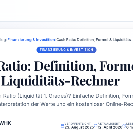
log
/
Finanzierung & Investition
/
Cash Ratio: Definition, Formel & Liquidität
FINANZIERUNG & INVESTITION
Ratio: Definition, Form
Liquiditäts-Rechner
 Ratio (Liquidität 1. Grades)? Einfache Definition, For
terpretation der Werte und ein kostenloser Online-Rec
 WHK
VERÖFFENTLICHT
AKTUALISIERT
LES
23. August 2025
12. April 2026
6 m