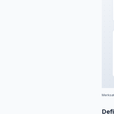
Merksat
Defi