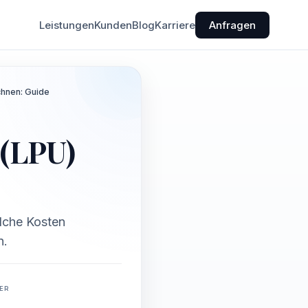
Leistungen
Kunden
Blog
Karriere
Anfragen
chnen: Guide
 (LPU)
elche Kosten
n.
ER