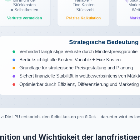
Minimum der
Variable +
Produk
Stückkosten
Fixe Kosten
Markt
= Selbstkosten
÷ Stückzahl
Wet
Verluste vermeiden
Präzise Kalkulation
Mark
Strategische Bedeutung
Verhindert langfristige Verluste durch Mindestpreisgarantie
Berücksichtigt alle Kosten: Variable + Fixe Kosten
Grundlage für strategische Preisgestaltung und Planung
Sichert finanzielle Stabilität in wettbewerbsintensiven Märk
Optimierbar durch Effizienz, Differenzierung und Marketing
z: Die LPU entspricht den Selbstkosten pro Stück – darunter wird es lang
nition und Wichtigkeit der langfristig