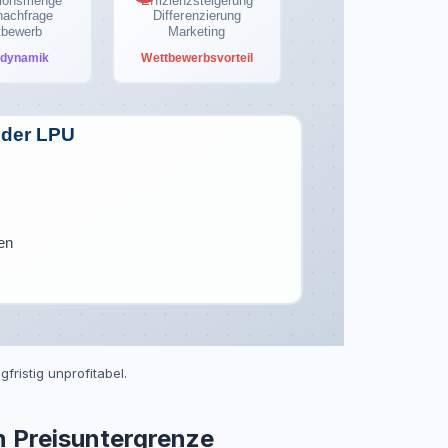
tionsmenge
Effizienzsteigerung
nachfrage
Differenzierung
tbewerb
Marketing
tdynamik
Wettbewerbsvorteil
 der LPU
ten
fristig unprofitabel.
en Preisuntergrenze