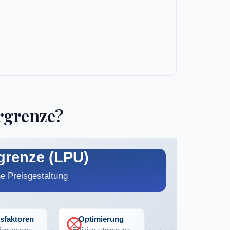
ergrenze?
rgrenze (LPU)
che Preisgestaltung
ssfaktoren
Optimierung