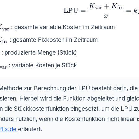
+
K
K
\text{LPU} = \frac{K_
var
fix
LPU
=
=
k
x
_{\text{var}}
: gesamte variable Kosten im Zeitraum
K
var
_{\text{fix}}
: gesamte Fixkosten im Zeitraum
K
fix
: produzierte Menge (Stück)
_{\text{var}}
: variable Kosten je Stück
var
Methode zur Berechnung der LPU besteht darin, die 
sieren. Hierbei wird die Funktion abgeleitet und glei
in die Stückkostenfunktion eingesetzt, um die LPU zu
ders nützlich, wenn die Kostenfunktion nicht linear 
flix.de
erläutert.