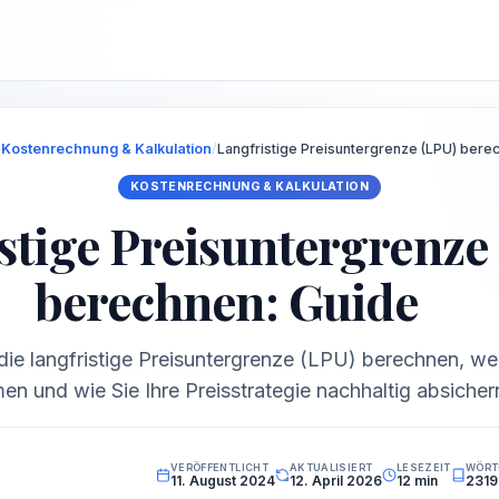
/
Kostenrechnung & Kalkulation
/
Langfristige Preisuntergrenze (LPU) bere
KOSTENRECHNUNG & KALKULATION
stige Preisuntergrenze
berechnen: Guide
 die langfristige Preisuntergrenze (LPU) berechnen, w
en und wie Sie Ihre Preisstrategie nachhaltig absicher
VERÖFFENTLICHT
AKTUALISIERT
LESEZEIT
WÖRT
11. August 2024
12. April 2026
12 min
2319