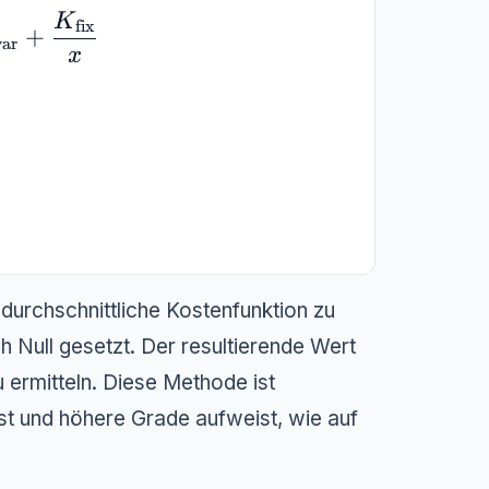
K
{\text{var}} + K_{\text{fix}}}{x} = k_{\
fix
+
var
x
durchschnittliche Kostenfunktion zu
ch Null gesetzt. Der resultierende Wert
 ermitteln. Diese Methode ist
ist und höhere Grade aufweist, wie auf