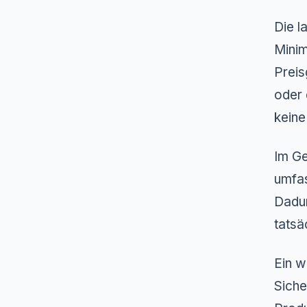
Die l
Minim
Preis
oder 
keine
Im Ge
umfas
Dadur
tatsä
Ein w
Siche