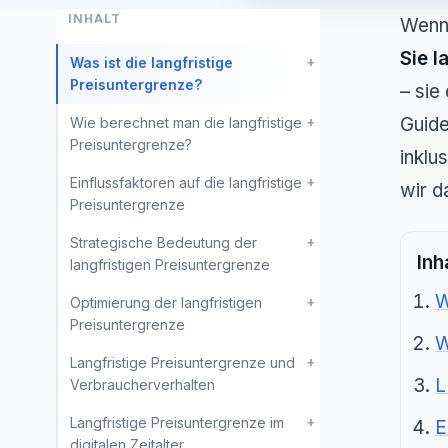
INHALT
Wenn 
Sie l
+
Was ist die langfristige
Preisuntergrenze?
– sie
+
Guide
Wie berechnet man die langfristige
Preisuntergrenze?
inklu
+
Einflussfaktoren auf die langfristige
wir d
Preisuntergrenze
+
Strategische Bedeutung der
Inh
langfristigen Preisuntergrenze
W
+
Optimierung der langfristigen
Preisuntergrenze
W
+
Langfristige Preisuntergrenze und
L
Verbraucherverhalten
+
Langfristige Preisuntergrenze im
E
digitalen Zeitalter