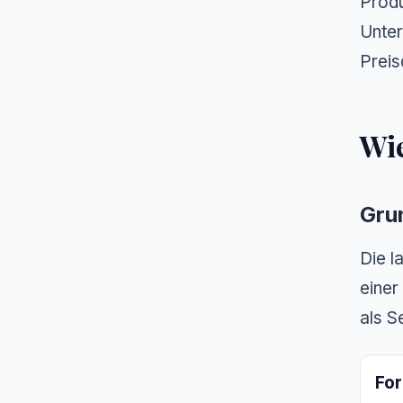
Produ
Unter
Preis
Wie
Gru
Die l
einer
als S
For