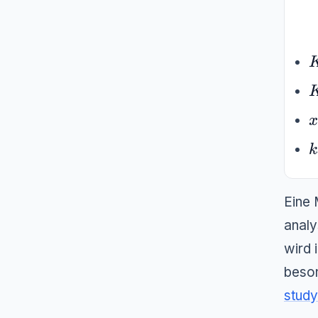
K
K
x
x
k
k
Eine 
analy
wird 
beson
study