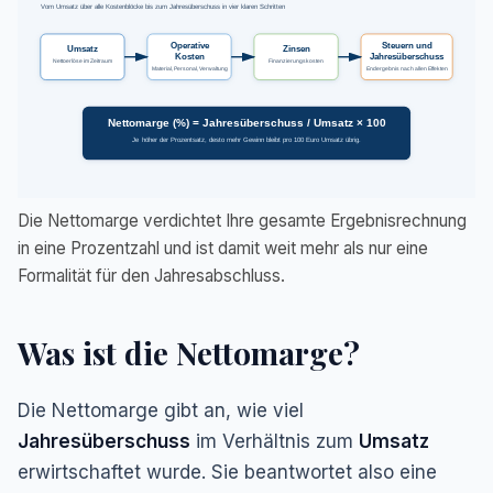
Vom Umsatz über alle Kostenblöcke bis zum Jahresüberschuss in vier klaren Schritten
Operative
Steuern und
Umsatz
Zinsen
Kosten
Jahresüberschuss
Nettoerlöse im Zeitraum
Finanzierungskosten
Material, Personal, Verwaltung
Endergebnis nach allen Effekten
Nettomarge (%) = Jahresüberschuss / Umsatz × 100
Je höher der Prozentsatz, desto mehr Gewinn bleibt pro 100 Euro Umsatz übrig.
Die Nettomarge verdichtet Ihre gesamte Ergebnisrechnung
in eine Prozentzahl und ist damit weit mehr als nur eine
Formalität für den Jahresabschluss.
Was ist die Nettomarge?
Die Nettomarge gibt an, wie viel
Jahresüberschuss
im Verhältnis zum
Umsatz
erwirtschaftet wurde. Sie beantwortet also eine