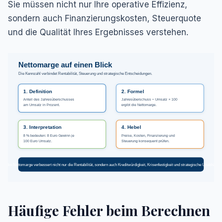
Sie müssen nicht nur Ihre operative Effizienz,
sondern auch Finanzierungskosten, Steuerquote
und die Qualität Ihres Ergebnisses verstehen.
Nettomarge auf einen Blick
Die Kennzahl verbindet Rentabilität, Steuerung und strategische Entscheidungen.
1. Definition
2. Formel
Anteil des Jahresüberschusses
Jahresüberschuss ÷ Umsatz × 100
am Umsatz in Prozent.
ergibt die Nettomarge.
3. Interpretation
4. Hebel
8 % bedeuten: 8 Euro Gewinn je
Preise, Kosten, Finanzierung und
100 Euro Umsatz.
Steuerung konsequent prüfen.
 starke Nettomarge verbessert nicht nur die Rentabilität, sondern auch Kreditwürdigkeit, Krisenfestigkeit und strategische Unabhängig
Häufige Fehler beim Berechnen