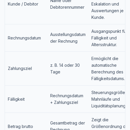
Name oder
Kunde / Debitor
Eskalation und
Debitorennummer
Auswertungen je
Kunde.
Ausgangspunkt für
Ausstellungsdatum
Rechnungsdatum
Fälligkeit und
der Rechnung
Altersstruktur.
Ermöglicht die
z. B. 14 oder 30
automatische
Zahlungsziel
Tage
Berechnung des
Fälligkeitsdatums.
Steuerungsgröße fü
Rechnungsdatum
Fälligkeit
Mahnläufe und
+ Zahlungsziel
Liquiditätsplanung.
Zeigt die
Gesamtbetrag der
Betrag brutto
Größenordnung de
Rechnung