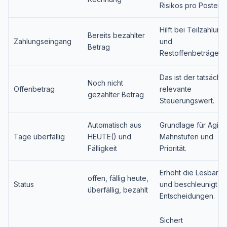
Risikos pro Posten.
Hilft bei Teilzahlun
Bereits bezahlter
Zahlungseingang
und
Betrag
Restoffenbeträgen.
Das ist der tatsächli
Noch nicht
Offenbetrag
relevante
gezahlter Betrag
Steuerungswert.
Automatisch aus
Grundlage für Aging
Tage überfällig
HEUTE() und
Mahnstufen und
Fälligkeit
Priorität.
Erhöht die Lesbarke
offen, fällig heute,
Status
und beschleunigt
überfällig, bezahlt
Entscheidungen.
Sichert