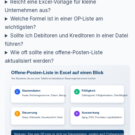
Reicht eine Excel-Vorlage für kleine
Unternehmen aus?
Welche Formel ist in einer OP-Liste am
wichtigsten?
Sollte ich Debitoren und Kreditoren in einer Datei
führen?
Wie oft sollte eine offene-Posten-Liste
aktualisiert werden?
Offene-Posten-Liste in Excel auf einen Blick
Vier Bausteine, die aus einer Tabelle ein belastbares Steuerungsinstrument machen
Stammdaten
Fälligkeit
1
2
Zahlungsziel, Fälligkeitsdatum, Überfälligkeit
Kunde, Rechnungsnummer, Datum, Betrag
Steuerung
Auswertung
3
4
Status, Mahnstufe, Verantwortlich, Notiz
Aging, DSO, Prioritäten, Liquiditätsblick
Merksatz: Eine gute OP-Liste ist nicht nur Dokumentation, sondern auch Frühwarnsystem, M