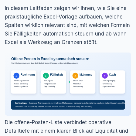
In diesem Leitfaden zeigen wir Ihnen, wie Sie eine
praxistaugliche Excel-Vorlage aufbauen, welche
Spalten wirklich relevant sind, mit welchen Formeln
Sie Fälligkeiten automatisch steuern und ab wann
Excel als Werkzeug an Grenzen stößt.
Offene Posten in Excel systematisch steuern
Vom Rechnungsversand über die Fälligkeit bis zur Mahnung und zum Zahlungseingang
Rechnung
Fälligkeit
Mahnung
Cash
1
2
3
4
Rechnungsnummer
Zahlungsziel
Status offen
Zahlungseingang
Kunde und Betrag
Fälligkeitsdatum
Mahnstufe
Offenbetrag
Rechnungsdatum
Tage überfällig
Priorisierung
Liquiditätseffekt
Ihr Nutzen:
bessere Transparenz, schnellere Mahnläufe, geringere Außenstände und ein belastbarer Liquiditätsblick
Nicht nur für die Buchhaltung relevant, sondern auch für Vertrieb, Geschäftsführung und Controlling.
Die offene-Posten-Liste verbindet operative
Detailtiefe mit einem klaren Blick auf Liquidität und