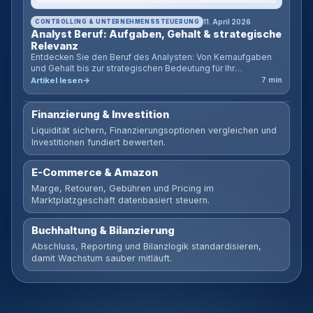
CONTROLLING & UNTERNEHMENSSTEUERUNG
11. April 2026
Analyst Beruf: Aufgaben, Gehalt & strategische
Relevanz
Entdecken Sie den Beruf des Analysten: Von Kernaufgaben
und Gehalt bis zur strategischen Bedeutung für Ihr
Unternehmen. Inklusive ROI-Rechner für Analysten.
Artikel lesen
7 min
Finanzierung & Investition
Liquidität sichern, Finanzierungsoptionen vergleichen und
Investitionen fundiert bewerten.
E-Commerce & Amazon
Marge, Retouren, Gebühren und Pricing im
Marktplatzgeschäft datenbasiert steuern.
Buchhaltung & Bilanzierung
Abschluss, Reporting und Bilanzlogik standardisieren,
damit Wachstum sauber mitläuft.