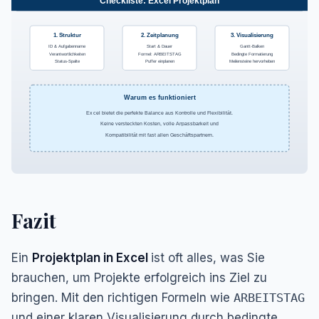
Checkliste: Excel Projektplan
1. Struktur
2. Zeitplanung
3. Visualisierung
ID & Aufgabenname
Start & Dauer
Gantt-Balken
Verantwortlichkeiten
Formel: ARBEITSTAG
Bedingte Formatierung
Status-Spalte
Puffer einplanen
Meilensteine hervorheben
Warum es funktioniert
Excel bietet die perfekte Balance aus Kontrolle und Flexibilität.
Keine versteckten Kosten, volle Anpassbarkeit und
Kompatibilität mit fast allen Geschäftspartnern.
Fazit
Ein
Projektplan in Excel
ist oft alles, was Sie
brauchen, um Projekte erfolgreich ins Ziel zu
bringen. Mit den richtigen Formeln wie
ARBEITSTAG
und einer klaren Visualisierung durch bedingte