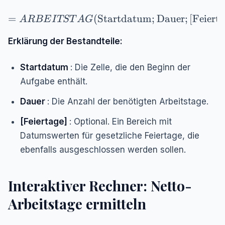
=ARBEITSTAG(\text{Startdatum}; \text{Daue
=
(
Startdatum
;
Dauer
;
[Feierta
A
RBE
I
TST
A
G
Erklärung der Bestandteile:
Startdatum
: Die Zelle, die den Beginn der
Aufgabe enthält.
Dauer
: Die Anzahl der benötigten Arbeitstage.
[Feiertage]
: Optional. Ein Bereich mit
Datumswerten für gesetzliche Feiertage, die
ebenfalls ausgeschlossen werden sollen.
Interaktiver Rechner: Netto-
Arbeitstage ermitteln