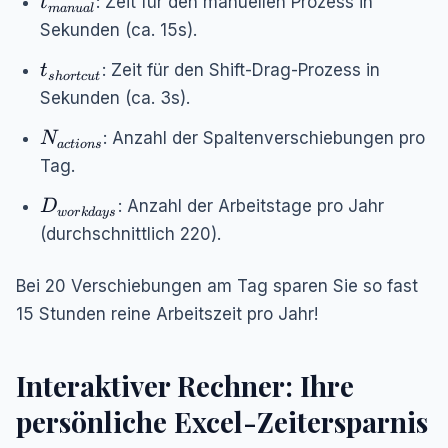
: Zeit für den manuellen Prozess in
t
man
u
a
l
Sekunden (ca. 15s).
t_{shortcut}
: Zeit für den Shift-Drag-Prozess in
t
s
h
or
t
c
u
t
Sekunden (ca. 3s).
N_{actions}
: Anzahl der Spaltenverschiebungen pro
N
a
c
t
i
o
n
s
Tag.
D_{workdays}
: Anzahl der Arbeitstage pro Jahr
D
w
or
k
d
a
ys
(durchschnittlich 220).
Bei 20 Verschiebungen am Tag sparen Sie so fast
15 Stunden reine Arbeitszeit pro Jahr!
Interaktiver Rechner: Ihre
persönliche Excel-Zeitersparnis