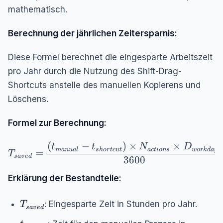
mathematisch.
Berechnung der jährlichen Zeitersparnis:
Diese Formel berechnet die eingesparte Arbeitszeit
pro Jahr durch die Nutzung des Shift-Drag-
Shortcuts anstelle des manuellen Kopierens und
Löschens.
Formel zur Berechnung:
(
−
)
×
×
T_{saved} = \frac{(t_{manual} - t_{shortcut
t
t
N
D
man
u
a
l
s
h
or
t
c
u
t
a
c
t
i
o
n
s
w
or
k
d
a
ys
=
T
s
a
v
e
d
3600
Erklärung der Bestandteile:
T_{saved}
: Eingesparte Zeit in Stunden pro Jahr.
T
s
a
v
e
d
t_{manual}