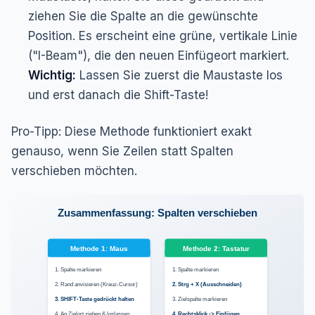
ziehen Sie die Spalte an die gewünschte
Position. Es erscheint eine grüne, vertikale Linie
("I-Beam"), die den neuen Einfügeort markiert.
Wichtig:
Lassen Sie zuerst die Maustaste los
und erst danach die Shift-Taste!
Pro-Tipp:
Diese Methode funktioniert exakt
genauso, wenn Sie Zeilen statt Spalten
verschieben möchten.
Zusammenfassung: Spalten verschieben
Methode 1: Maus
Methode 2: Tastatur
1. Spalte markieren
1. Spalte markieren
2. Rand anvisieren (Kreuz-Cursor)
2. Strg + X (Ausschneiden)
3. SHIFT-Taste gedrückt halten
3. Zielspalte markieren
4. An Zielort ziehen & loslassen
4. Rechtsklick -> Einfügen