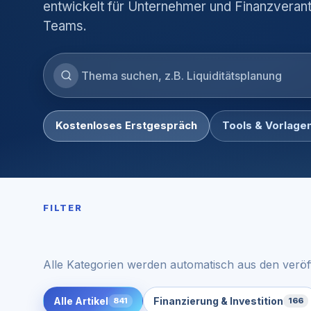
entwickelt für Unternehmer und Finanzveran
Teams.
Blog
durchsuchen
Kostenloses Erstgespräch
Tools & Vorlage
FILTER
Alle Kategorien werden automatisch aus den veröff
Alle Artikel
Finanzierung & Investition
841
166