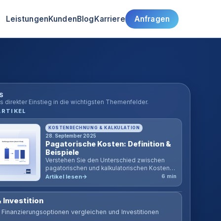
Leistungen
Kunden
Blog
Karriere
Anfragen
S
s direkter Einstieg in die wichtigsten Themenfelder.
ARTIKEL
KOSTENRECHNUNG & KALKULATION
28. September 2025
Pagatorische Kosten: Definition &
Beispiele
Verstehen Sie den Unterschied zwischen
pagatorischen und kalkulatorischen Kosten.
Definition, Beispiele und ein interaktiver
Artikel lesen
6 min
Rechner für Studium & Praxis.
 Investition
, Finanzierungsoptionen vergleichen und Investitionen
.