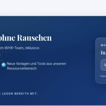
ohne Rauschen
E-
MO
Mail-
dem WHK-Team, inklusive
In
Adre
.
Neue Vorlagen und Tools aus unserem
Ressourcenbereich
Kei
 LESEN BEREITS MIT.