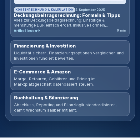
KOSTENRECHNUNG & KALKULATION
4. September 2025
Deckungsbeitragsrechnung: Formeln & Tipps
Alles zur Deckungsbeitragsrechnung: Einstufige &
mehrstufige DBR einfach erklärt. Inklusive Formeln,
Beispielen und Online-Rechner für Ihr Unternehmen.
Artikel lesen
6 min
Finanzierung & Investition
Liquidität sichern, Finanzierungsoptionen vergleichen und
Investitionen fundiert bewerten.
E-Commerce & Amazon
Marge, Retouren, Gebühren und Pricing im
Marktplatzgeschäft datenbasiert steuern.
Buchhaltung & Bilanzierung
Abschluss, Reporting und Bilanzlogik standardisieren,
damit Wachstum sauber mitläuft.