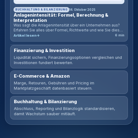
BUCHHALTUNG & BILANZIERUNG
14. Oktober 2025
Anlagenintensität: Formel, Berechnung &
Interpretation
Was sagt die Anlagenintensität über ein Unternehmen aus?
Erfahren Sie alles über Formel, Richtwerte und wie Sie diese
Kennzahl zur Risikobewertung nutzen.
Artikel lesen
6 min
Finanzierung & Investition
Liquidität sichern, Finanzierungsoptionen vergleichen und
Investitionen fundiert bewerten.
E-Commerce & Amazon
Marge, Retouren, Gebühren und Pricing im
Marktplatzgeschäft datenbasiert steuern.
Buchhaltung & Bilanzierung
Abschluss, Reporting und Bilanzlogik standardisieren,
damit Wachstum sauber mitläuft.